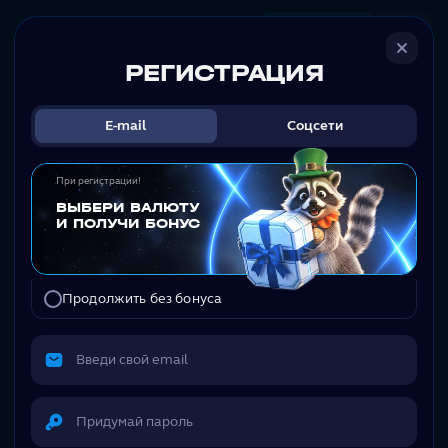
Регистрация
Вход
РЕГИСТРАЦИЯ
Welcome Pack
Пополняй к
Welcome Bonus 30% + 50
Бонус 
E-mail
Соцсети
FS в игре Le Bandit
деп
При регистрации!
ВЫБЕРИ ВАЛЮТУ
И ПОЛУЧИ БОНУС
Продолжить без бонуса
Пополнить